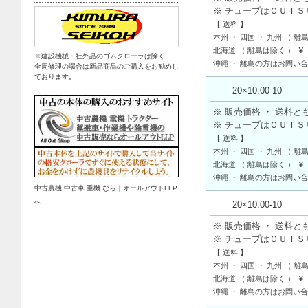
※ チューブはＯＵＴ
【 送料 】
本州 ・ 四国 ・ 九州 （ 離
北海道 （ 離島は除く ）
￥
※建設機械・社外品のゴムクローラは除く
沖縄 ・ 離島の方はお問い
全周修理の場合は新品商品のご購入をお勧めし
ております。
20×10.00-10
※ 販売価格 ・ 送料と
※ チューブはＯＵＴ
【 送料 】
本州 ・ 四国 ・ 九州 （ 離
北海道 （ 離島は除く ）
￥
沖縄 ・ 離島の方はお問い
中古農機 中古車 重機 なら｜オールアウトLLP
へ
20×10.00-10
※ 販売価格 ・ 送料と
※ チューブはＯＵＴ
【 送料 】
本州 ・ 四国 ・ 九州 （ 離
北海道 （ 離島は除く ）
￥
沖縄 ・ 離島の方はお問い