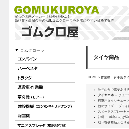
安心の国内メーカー！社外品No.1！
高品質・高耐久性のKBLゴムクローラをお求めやすい価格で販売
ゴムクローラ
タイヤ商品
HOME
>
作業機 ･ 荷車用タ
地元山形で需要ありそ
タイヤ２本
＋
チュー
荷車用タイヤチューブ
他のサイズ ・ プラ
スピードスプレーヤー
沖縄 ・ 離島の方は
取り寄せ商品となり