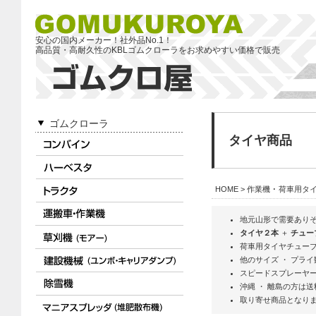
安心の国内メーカー！社外品No.1！
高品質・高耐久性のKBLゴムクローラをお求めやすい価格で販売
ゴムクローラ
タイヤ商品
HOME
>
作業機 ･ 荷車用タ
地元山形で需要ありそ
タイヤ２本
＋
チュー
荷車用タイヤチューブ
他のサイズ ・ プラ
スピードスプレーヤー
沖縄 ・ 離島の方は
取り寄せ商品となり