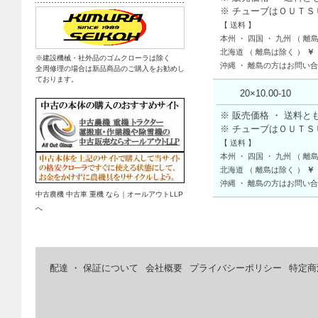
※ チューブはＯＵＴ
【 送料 】
本州 ・ 四国 ・ 九州 （ 離
北海道 （ 離島は除く ）
￥
※建設機械・社外品のゴムクローラは除く
沖縄 ・ 離島の方はお問い
全周修理の場合は新品商品のご購入をお勧めし
ております。
20×10.00-10
※ 販売価格 ・ 送料と
※ チューブはＯＵＴ
【 送料 】
本州 ・ 四国 ・ 九州 （ 離
北海道 （ 離島は除く ）
￥
沖縄 ・ 離島の方はお問い
中古農機 中古車 重機 なら｜オールアウトLLP
へ
配達 ・ 保証について
会社概要
プライバシーポリシー
特定商